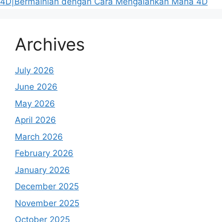
4D|Bermainlah dengan Cara Mengalahkan Maha 4D
Archives
July 2026
June 2026
May 2026
April 2026
March 2026
February 2026
January 2026
December 2025
November 2025
October 2025