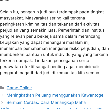
Selain itu, pengaruh judi pun terdampak pada tingkat
masyarakat. Masyarakat sering kali terkena
peningkatan kriminalitas dan tekanan dari aktivitas
perjudian yang semakin luas. Pemerintah dan institusi
yang relevan perlu bekerja sama dalam merancang
kebijakan yang dapat menangani masalah ini,
menambah pemahaman mengenai risiko perjudian, dan
memberikan bantuan untuk individu yang yang terkena
terkena dampak. Tindakan pencegahan serta
perawatan efektif sangat penting agar meminimalisir
pengaruh negatif dari judi di komunitas kita semua.
Categories
Game Online
Meningkatkan Peluang menggunakan Kawantogel
Bermain Cerdas: Cara Menangkap Maha