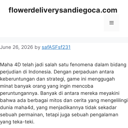
Skip
flowerdeliverysandiegoca.com
to
content
Menu
June 26, 2026
by
safASFsf231
Maha 4D telah jadi salah satu fenomena dalam bidang
perjudian di Indonesia. Dengan perpaduan antara
keberuntungan dan strategi, game ini menggugah
minat banyak orang yang ingin mencoba
peruntungannya. Banyak di antara mereka meyakini
bahwa ada berbagai mitos dan cerita yang mengelilingi
dunia maha4d, yang menjadikannya tidak sekadar
sebuah permainan, tetapi juga sebuah pengalaman
yang teka-teki.