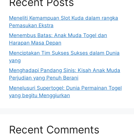
Recent Posts
Meneliti Kemampuan Slot Kuda dalam rangka
Pemasukan Ekstra
Menembus Batas: Anak Muda Togel dan
Harapan Masa Depan
Menciptakan Tim Sukses Sukses dalam Dunia
yang
Menghadapi Pandang Sinis: Kisah Anak Muda
Perjudian yang Penuh Berani
Menelusuri Supertogel: Dunia Permainan Togel
yang begitu Menggiurkan
Recent Comments