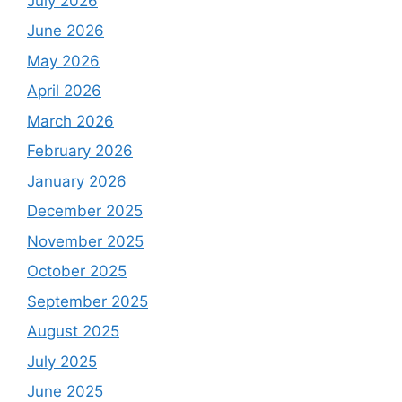
July 2026
June 2026
May 2026
April 2026
March 2026
February 2026
January 2026
December 2025
November 2025
October 2025
September 2025
August 2025
July 2025
June 2025