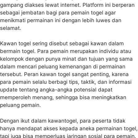
gampang diakses lewat internet. Platform ini berperan
sebagai jembatan bagi para pemain togel agar
menikmati permainan ini dengan lebih luwes dan
selamat.
Kawan togel sering disebut sebagai kawan dalam
bermain togel. Para pemain merupakan individu atau
kelompok dengan punya minat dan tujuan yang sama
dalam mencari peluang kemenangan di permainan
tersebut. Peran kawan togel sangat penting, karena
para pemain selalu berbagi tips, taktik, dan informasi
update tentang angka-angka potensial dapat
memperoleh menang, sehingga bisa meningkatkan
peluang pemain.
Dengan ikut dalam kawantogel, para peserta tidak
hanya mendapat akses kepada aneka permainan togel,
tapi juga bisa memperluas jaringan sosial para pemain.