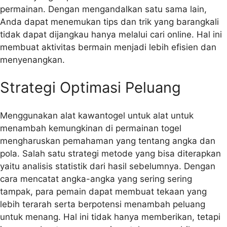
permainan. Dengan mengandalkan satu sama lain,
Anda dapat menemukan tips dan trik yang barangkali
tidak dapat dijangkau hanya melalui cari online. Hal ini
membuat aktivitas bermain menjadi lebih efisien dan
menyenangkan.
Strategi Optimasi Peluang
Menggunakan alat kawantogel untuk alat untuk
menambah kemungkinan di permainan togel
mengharuskan pemahaman yang tentang angka dan
pola. Salah satu strategi metode yang bisa diterapkan
yaitu analisis statistik dari hasil sebelumnya. Dengan
cara mencatat angka-angka yang sering sering
tampak, para pemain dapat membuat tekaan yang
lebih terarah serta berpotensi menambah peluang
untuk menang. Hal ini tidak hanya memberikan, tetapi