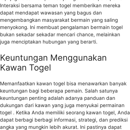
Interaksi bersama teman togel memberikan mereka
dapat mendapat wawasan yang bagus dan
mengembangkan masyarakat bermain yang saling
menyokong. Ini membuat pengalaman bermain togel
bukan sekadar sekadar mencari chance, melainkan
juga menciptakan hubungan yang berarti.
Keuntungan Menggunakan
Kawan Togel
Memanfaatkan kawan togel bisa menawarkan banyak
keuntungan bagi beberapa pemain. Salah satunya
keuntungan penting adalah adanya panduan dan
dukungan dari kawan yang juga menyukai permainan
togel . Ketika Anda memiliki seorang kawan togel, Anda
dapat berbagi berbagi informasi, strategi, dan prediksi
angka yang mungkin lebih akurat. Ini pastinya dapat